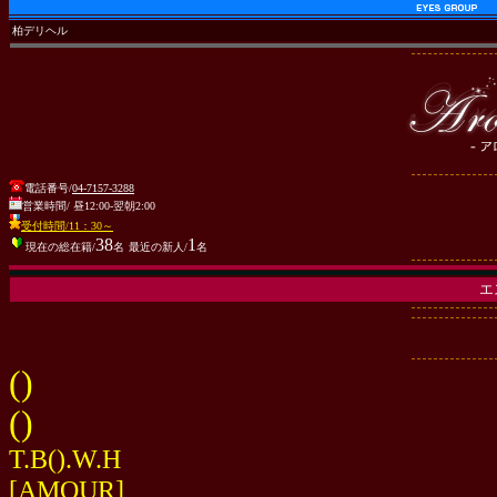
柏デリヘル
電話番号/
04-7157-3288
営業時間/ 昼12:00-翌朝2:00
受付時間/11：30～
38
1
現在の総在籍/
名
最近の新人/
名
エ
()
()
T.B().W.H
[AMOUR]