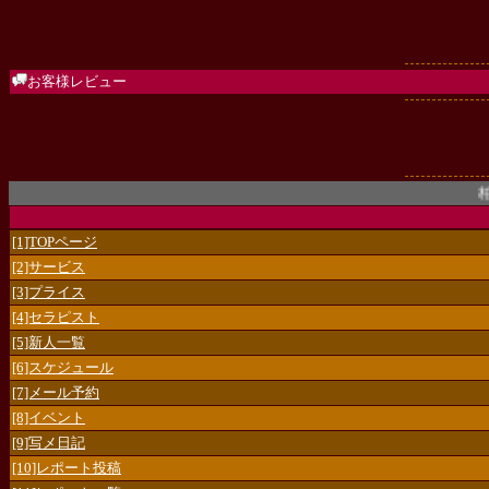
お客様レビュー
柏アロマ
[1]TOPページ
[2]サービス
[3]プライス
[4]セラピスト
[5]新人一覧
[6]スケジュール
[7]メール予約
[8]イベント
[9]写メ日記
[10]レポート投稿