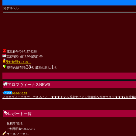
柏デリヘル
電話番号/
04-7157-3288
営業時間/ 昼12:00-翌朝2:00
受付時間/11：30～
38
1
現在の総在籍/
名
最近の新人/
名
アロマヴィーナスNEWS
08/08/10:53
アロマヴィーナスで、できること。★★★モデル系美女による官能的な痴女エステ★★★●何度騙され
レポート一覧
投稿者/匿名
ご利用日時/2025/7/17
コース/ノーマル