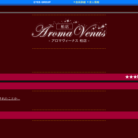
★★★暖
たことか...