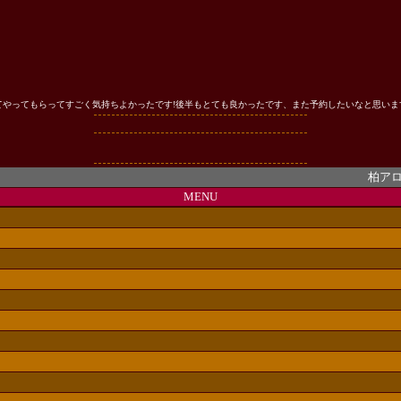
やってもらってすごく気持ちよかったです!後半もとても良かったです、また予約したいなと思いま
柏アロマ
MENU