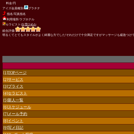
料金/円
アイズ会員種別/
プラチナ
指名/写真指名
利用場所/ラブホテル
セラピスト/
白雪ひめか
総合評価/
明るくてとてもスタイルがよく綺麗な方でした!それだけで十分満足ですがマッサージも緩急つけて
[1]TOPページ
[2]サービス
[3]プライス
[4]セラピスト
[5]新人一覧
[6]スケジュール
[7]メール予約
[8]イベント
[9]写メ日記