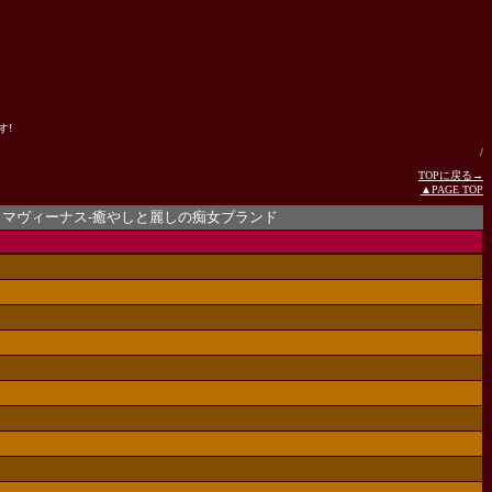
す!
/
TOPに戻る→
▲PAGE TOP
ヴィーナス-癒やしと麗しの痴女ブランド