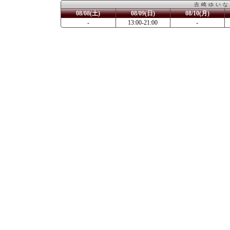
吉崎ゆいな
08/08(土)
08/09(日)
08/10(月)
-
13:00-21:00
-