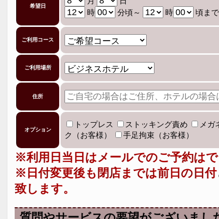
月
日
希望日
時
分頃～
時
頃まで
ご利用コース
ご利用場所
住所
トップレス
ストッキング責め
メガ
オプション
ク（お客様）
手足拘束（お客様）
※利用日当日はメールでのご予約はで
※日付変更後も閉店までは前日の日付
致します。
質問やサービスの要望がございまし