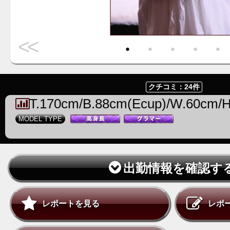
<<
・
・
・
・
・
クチコミ：24件
T.170cm/B.88cm(Ecup)/W.60cm/
MODEL TYPE
出勤情報を確認す
レポートを見る
レポ