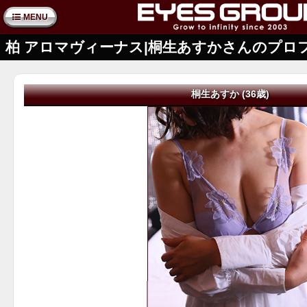
MENU
柏 アロマヴィーナス|桐生あすかさんのプロ
桐生あすか (36歳)