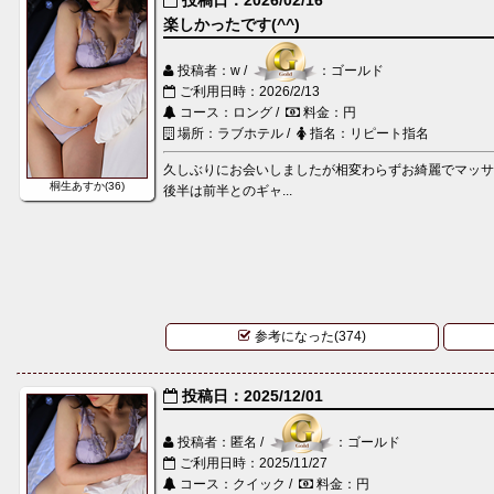
楽しかったです(^^)
投稿者：w /
：ゴールド
ご利用日時：2026/2/13
コース：ロング /
料金：円
場所：ラブホテル /
指名：リピート指名
久しぶりにお会いしましたが相変わらずお綺麗でマッ
桐生あすか(36)
後半は前半とのギャ...
参考になった(374)
投稿日：2025/12/01
投稿者：匿名 /
：ゴールド
ご利用日時：2025/11/27
コース：クイック /
料金：円