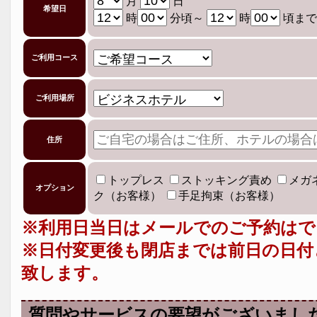
月
日
希望日
時
分頃～
時
頃まで
ご利用コース
ご利用場所
住所
トップレス
ストッキング責め
メガ
オプション
ク（お客様）
手足拘束（お客様）
※利用日当日はメールでのご予約はで
※日付変更後も閉店までは前日の日付
致します。
質問やサービスの要望がございまし