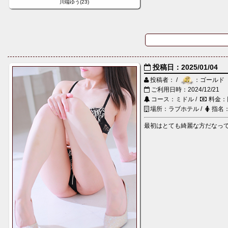
川端ゆう(23)
投稿日：2025/01/04
投稿者： /
：ゴールド
ご利用日時：2024/12/21
コース：ミドル /
料金：
場所：ラブホテル /
指名
最初はとても綺麗な方だなって