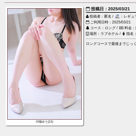
投稿日：2025/03/21
投稿者：匿名 /
：レギュ
ご利用日時：2025/03/21
コース：ロング /
料金：
場所：ラブホテル /
指名
ロングコースで最後までじっく
川端ゆう(23)