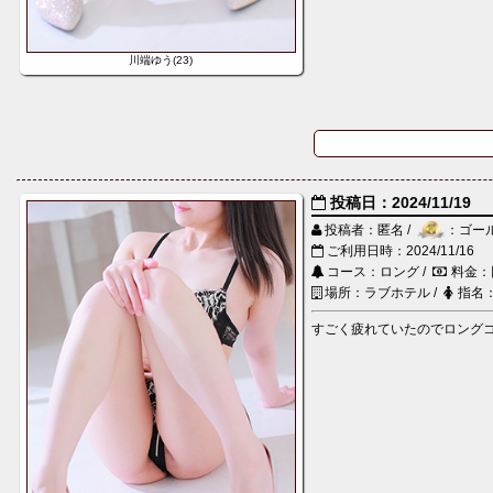
川端ゆう(23)
投稿日：2024/11/19
投稿者：匿名 /
：ゴー
ご利用日時：2024/11/16
コース：ロング /
料金：
場所：ラブホテル /
指名
すごく疲れていたのでロングコ