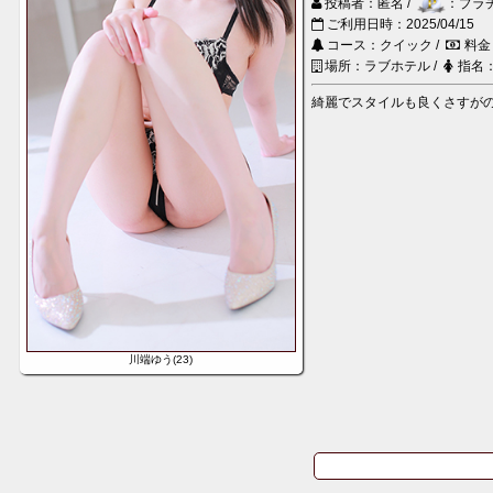
投稿者：匿名 /
：プラ
ご利用日時：2025/04/15
コース：クイック /
料金
場所：ラブホテル /
指名
綺麗でスタイルも良くさすがの
川端ゆう(23)