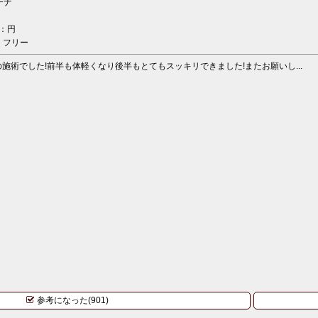
チナ
：円
：フリー
施術でした!前半も体軽くなり後半もとてもスッキリできました!またお願いし...
参考になった(901)