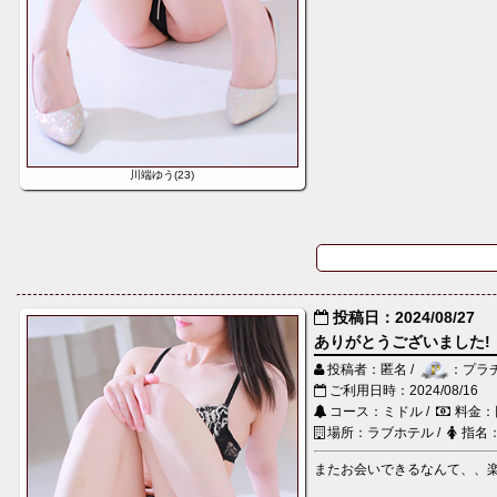
川端ゆう(23)
投稿日：2024/08/27
ありがとうございました!
投稿者：匿名 /
：プラ
ご利用日時：2024/08/16
コース：ミドル /
料金：
場所：ラブホテル /
指名
またお会いできるなんて、、楽