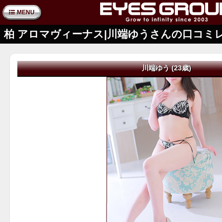
MENU
柏 アロマヴィーナス|川端ゆうさんの口コミ
川端ゆう (23歳)