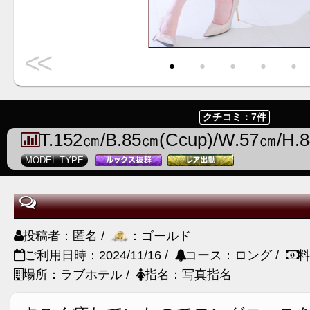
<<
・
・
・
・
・
クチコミ：7件
T.152㎝/B.85㎝(Ccup)/W.57㎝/H.
MODEL TYPE
投稿者：匿名 /
：ゴールド
ご利用日時：2024/11/16 /
コース：ロング /
料
場所：ラブホテル /
指名：写真指名