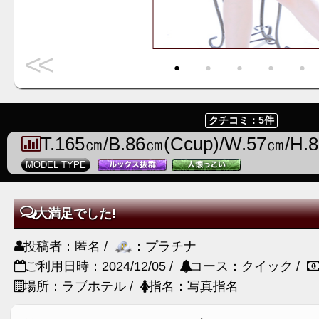
<<
・
・
・
・
・
クチコミ：5件
T.165㎝/B.86㎝(Ccup)/W.57㎝/H.
MODEL TYPE
大満足でした!
投稿者：匿名 /
：プラチナ
ご利用日時：2024/12/05 /
コース：クイック /
場所：ラブホテル /
指名：写真指名