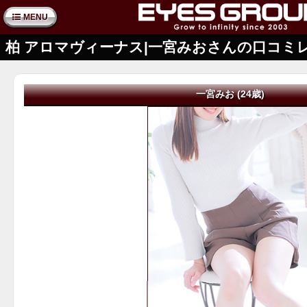
MENU
柏 アロマヴィーナス|一宮みおさんの口コミ
一宮みお (24歳)