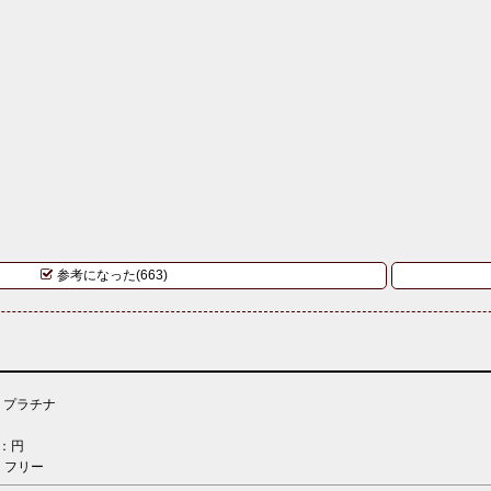
参考になった(663)
：プラチナ
：円
：フリー