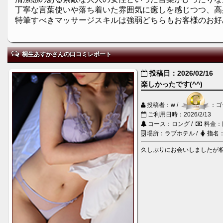
丁寧な言葉使いや落ち着いた雰囲気に癒しを感じつつ、高
特筆すべきマッサージスキルは強弱どちらもお客様のお好
桐生あすかさんの口コミレポート
投稿日：2026/02/16
楽しかったです(^^)
投稿者：w /
：ゴ
ご利用日時：2026/2/13
コース：ロング /
料金：
場所：ラブホテル /
指名
久しぶりにお会いしましたが相