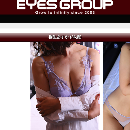
桐生あすか (36歳)