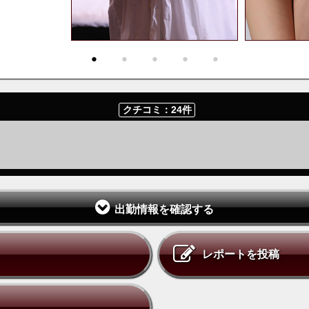
・
・
・
・
・
クチコミ：24件
出勤情報を確認する
レポートを投稿