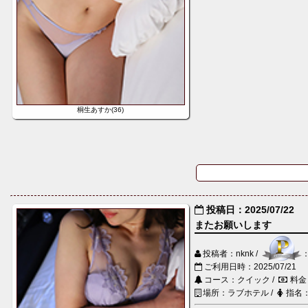
桐生あすか(36)
投稿日：2025/07/22
またお願いします
投稿者：nknk /
ご利用日時：2025/07/21
コース：クイック /
料金
場所：ラブホテル /
指名