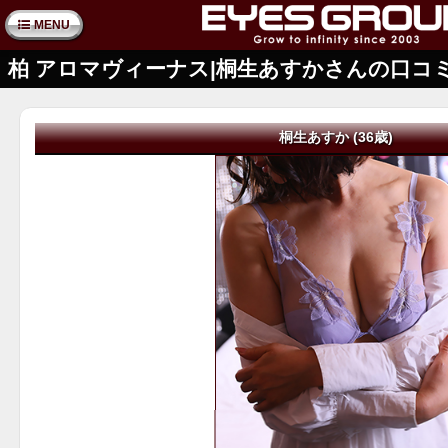
MENU
柏 アロマヴィーナス|桐生あすかさんの口コ
桐生あすか (36歳)