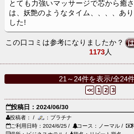
とても力強いマッサージで芯から癒さ
は、妖艶のようなタイム、、、、あ
した!
この口コミは参考になりましたか？
1173
人
21～24件を表示/全24
<<
1
2
3
投稿日：2024/06/30
投稿者： /
：プラチナ
ご利用日時：2024/6/25 /
コース：ノーマル /