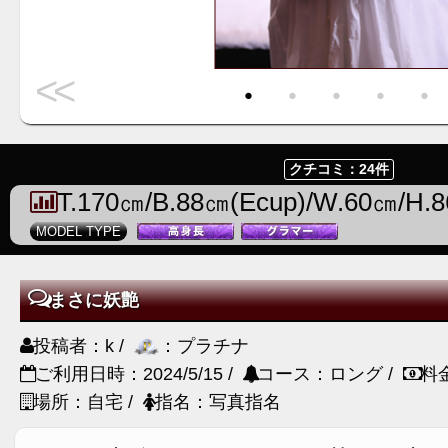
<<
・
・
・
・
・
クチコミ：24件
T.170㎝/B.88㎝(Ecup)/W.60㎝/H.
MODEL TYPE
まさに妖艶
投稿者：k /
：プラチナ
ご利用日時：2024/5/15 /
コース：ロング /
料
場所：自宅 /
指名：写真指名