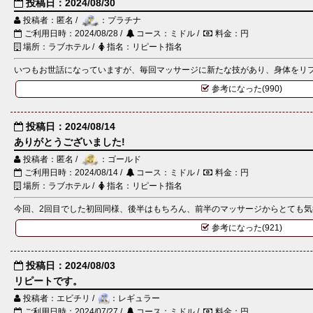
投稿日：2024/08/30
投稿者：匿名 /
：プラチナ
ご利用日時：2024/08/28 /
コース：ミドル /
料金：円
場所：ラブホテル /
指名：リピート指名
いつもお世話になっていますが、毎回マッサージに新たな技があり、身体をリフレ
参考になった(990)
投稿日：2024/08/14
ありがとうございました!
投稿者：匿名 /
：ゴールド
ご利用日時：2024/08/14 /
コース：ミドル /
料金：円
場所：ラブホテル /
指名：リピート指名
今回、2回目でした初回同様、後半はもちろん、前半のマッサージからとても気持ち
参考になった(921)
投稿日：2024/08/03
リピートです。
投稿者：エビチリ /
：レギュラー
ご利用日時：2024/07/27 /
コース：ミドル /
料金：円