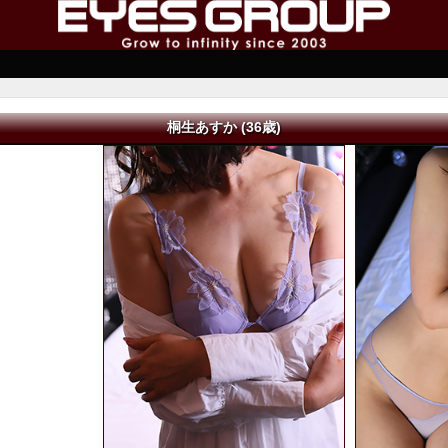
桐生あすか (36歳)