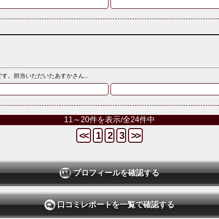
。担当いただいたあすかさん...
11～20件を表示/全24件中
<<
1
2
3
>>
プロフィールを確認する
口コミレポートを一覧で確認する