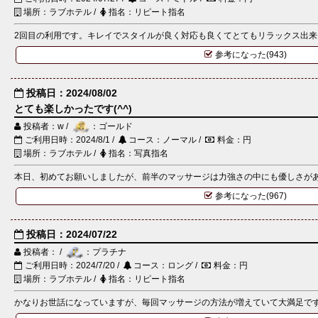
場所：ラブホテル /
指名：リピート指名
2回目の利用です。キレイでスタイルが良く対応も良くてとてもリラックス出来ま
参考になった(943)
投稿日：2024/08/02
とても楽しかったです(^^)
投稿者：w /
：ゴールド
ご利用日時：2024/8/1 /
コース：ノーマル /
料金：円
場所：ラブホテル /
指名：写真指名
本日、初めてお願いしましたが、前半のマッサージは力強さの中にも優しさがあり
参考になった(967)
投稿日：2024/07/22
投稿者： /
：プラチナ
ご利用日時：2024/7/20 /
コース：ロング /
料金：円
場所：ラブホテル /
指名：リピート指名
かなりお世話になっていますが、毎回マッサージの方法が増えていて大満足です。