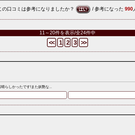
この口コミは参考になりましたか？
/ 参考になった
990
はい
11～20件を表示/全24件中
<<
1
2
3
>>
らしかったです!また妖艶な...