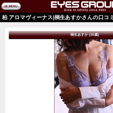
MENU
柏 アロマヴィーナス|桐生あすかさんの口コ
桐生あすか (36歳)