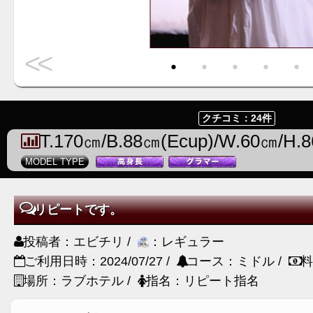
<<
・
・
・
・
・
クチコミ：24件
T.170㎝/B.88㎝(Ecup)/W.60㎝/H.
MODEL TYPE
リピートです。
投稿者：エビチリ /
：レギュラー
ご利用日時：2024/07/27 /
コース：ミドル /
料
場所：ラブホテル /
指名：リピート指名